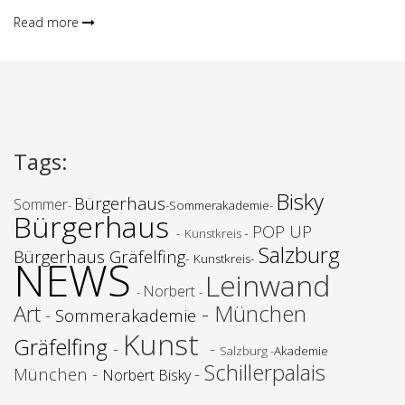
Read more
Tags
:
Bisky
Bürgerhaus
Sommer
-
-
Sommerakademie
-
Bürgerhaus
POP UP
-
-
Kunstkreis
Salzburg
Bürgerhaus Gräfelfing
-
-
NEWS
Kunstkreis
Leinwand
Norbert
-
-
Art
- München
-
Sommerakademie
Kunst
Gräfelfing
-
-
Salzburg -
Akademie
Schillerpalais
München -
-
Norbert Bisky