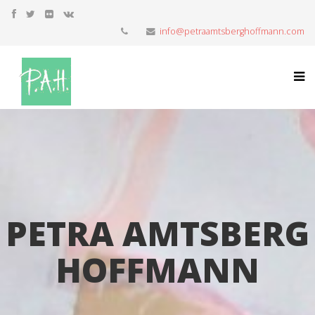
info@petraamtsberghoffmann.com
PETRA AMTSBERG
HOFFMANN